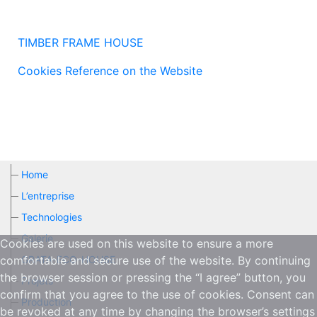
TIMBER FRAME HOUSE
Cookies Reference on the Website
Home
L’entreprise
Technologies
Galerie
Cookies are used on this website to ensure a more
GRATA-ECO-HOUSE
comfortable and secure use of the website. By continuing
the browser session or pressing the “I agree” button, you
Projets
confirm that you agree to the use of cookies. Consent can
Production
be revoked at any time by changing the browser’s settings