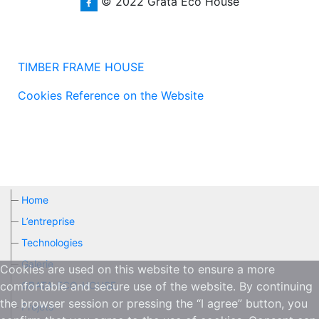
© 2022 Grata Eco House
TIMBER FRAME HOUSE
Cookies Reference on the Website
Home
L’entreprise
Technologies
Galerie
Cookies are used on this website to ensure a more
GRATA-ECO-HOUSE
comfortable and secure use of the website. By continuing
the browser session or pressing the “I agree” button, you
Projets