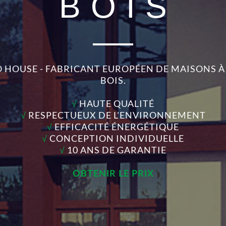
BOIS
 HOUSE - FABRICANT EUROPÉEN DE MAISONS 
BOIS.
√
HAUTE QUALITÉ
√
RESPECTUEUX DE L'ENVIRONNEMENT
√
EFFICACITÉ ÉNERGÉTIQUE
√
CONCEPTION INDIVIDUELLE
√
10 ANS DE GARANTIE
OBTENIR LE PRIX