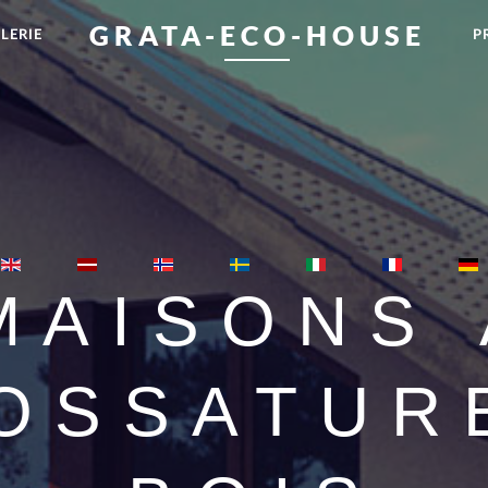
GRATA-ECO-HOUSE
LERIE
P
MAISONS 
OSSATUR